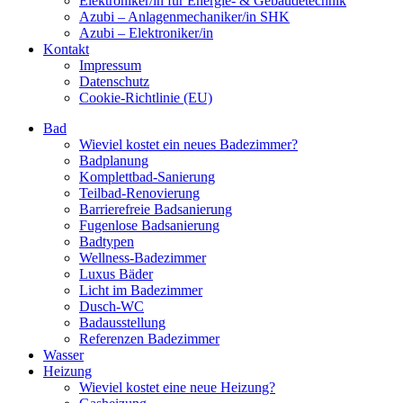
Elektroniker/in für Energie- & Gebäudetechnik
Azubi – Anlagenmechaniker/in SHK
Azubi – Elektroniker/in
Kontakt
Impressum
Datenschutz
Cookie-Richtlinie (EU)
Bad
Wieviel kostet ein neues Badezimmer?
Badplanung
Komplettbad-Sanierung
Teilbad-Renovierung
Barrierefreie Badsanierung
Fugenlose Badsanierung
Badtypen
Wellness-Badezimmer
Luxus Bäder
Licht im Badezimmer
Dusch-WC
Badausstellung
Referenzen Badezimmer
Wasser
Heizung
Wieviel kostet eine neue Heizung?