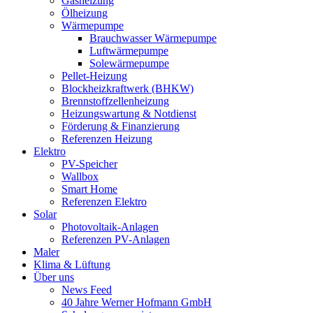
Gasheizung
Ölheizung
Wärmepumpe
Brauchwasser Wärmepumpe
Luftwärmepumpe
Solewärmepumpe
Pellet-Heizung
Blockheizkraftwerk (BHKW)
Brennstoffzellenheizung
Heizungswartung & Notdienst
Förderung & Finanzierung
Referenzen Heizung
Elektro
PV-Speicher
Wallbox
Smart Home
Referenzen Elektro
Solar
Photovoltaik-Anlagen
Referenzen PV-Anlagen
Maler
Klima & Lüftung
Über uns
News Feed
40 Jahre Werner Hofmann GmbH