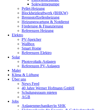
Solewärmepumpe
Pellet-Heizung
Blockheizkraftwerk (BHKW)
Brennstoffzellenheizung
Heizungswartung & Notdienst
Förderung & Finanzierung
Referenzen Heizung
Elektro
PV-Speicher
Wallbox
Smart Home
Referenzen Elektro
Solar
Photovoltaik-Anlagen
Referenzen PV-Anlagen
Maler
Klima & Lüftung
Über uns
News Feed
40 Jahre Werner Hofmann GmbH
Schulungsraum mieten
AGB
Jobs
Anlagenmechaniker/in SHK