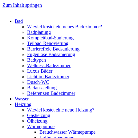
Zum Inhalt springen
Bad
Wieviel kostet ein neues Badezimmer?
Badplanung
Komplettbad-Sanierung
Teilbad-Renovierung
Barrierefreie Badsanierung
Fugenlose Badsanierung
Badtypen
Wellness-Badezimmer
Luxus Bäder
Licht im Badezimmer
Dusch-WC
Badausstellung
Referenzen Badezimmer
Wasser
Heizung
Wieviel kostet eine neue Heizung?
Gasheizung
Ölheizung
Wärmepumpe
Brauchwasser Wärmepumpe
Luftwärmepumpe