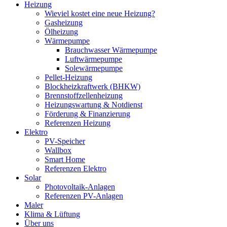
Heizung
Wieviel kostet eine neue Heizung?
Gasheizung
Ölheizung
Wärmepumpe
Brauchwasser Wärmepumpe
Luftwärmepumpe
Solewärmepumpe
Pellet-Heizung
Blockheizkraftwerk (BHKW)
Brennstoffzellenheizung
Heizungswartung & Notdienst
Förderung & Finanzierung
Referenzen Heizung
Elektro
PV-Speicher
Wallbox
Smart Home
Referenzen Elektro
Solar
Photovoltaik-Anlagen
Referenzen PV-Anlagen
Maler
Klima & Lüftung
Über uns