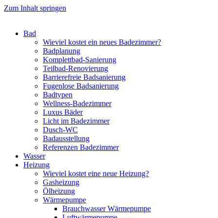
Zum Inhalt springen
Bad
Wieviel kostet ein neues Badezimmer?
Badplanung
Komplettbad-Sanierung
Teilbad-Renovierung
Barrierefreie Badsanierung
Fugenlose Badsanierung
Badtypen
Wellness-Badezimmer
Luxus Bäder
Licht im Badezimmer
Dusch-WC
Badausstellung
Referenzen Badezimmer
Wasser
Heizung
Wieviel kostet eine neue Heizung?
Gasheizung
Ölheizung
Wärmepumpe
Brauchwasser Wärmepumpe
Luftwärmepumpe