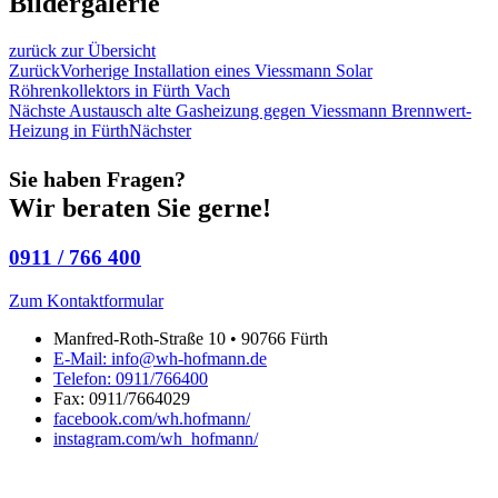
Bildergalerie
zurück zur Übersicht
Zurück
Vorherige
Installation eines Viessmann Solar
Röhrenkollektors in Fürth Vach
Nächste
Austausch alte Gasheizung gegen Viessmann Brennwert-
Heizung in Fürth
Nächster
Sie haben Fragen?
Wir beraten Sie gerne!
0911 / 766 400
Zum Kontaktformular
Manfred-Roth-Straße 10 • 90766 Fürth
E-Mail: info@wh-hofmann.de
Telefon: 0911/766400
Fax: 0911/7664029
facebook.com/wh.hofmann/
instagram.com/wh_hofmann/