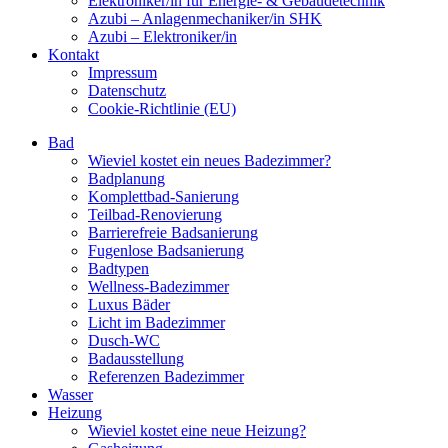
Elektroniker/in für Energie- & Gebäudetechnik
Azubi – Anlagenmechaniker/in SHK
Azubi – Elektroniker/in
Kontakt
Impressum
Datenschutz
Cookie-Richtlinie (EU)
Bad
Wieviel kostet ein neues Badezimmer?
Badplanung
Komplettbad-Sanierung
Teilbad-Renovierung
Barrierefreie Badsanierung
Fugenlose Badsanierung
Badtypen
Wellness-Badezimmer
Luxus Bäder
Licht im Badezimmer
Dusch-WC
Badausstellung
Referenzen Badezimmer
Wasser
Heizung
Wieviel kostet eine neue Heizung?