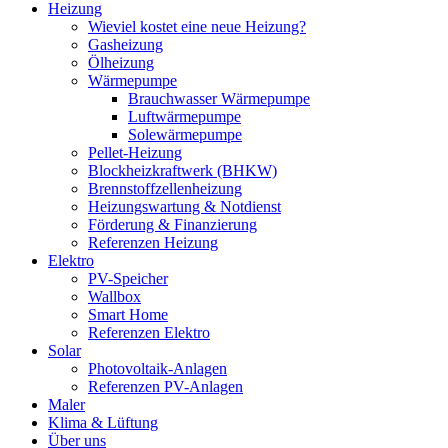
Heizung
Wieviel kostet eine neue Heizung?
Gasheizung
Ölheizung
Wärmepumpe
Brauchwasser Wärmepumpe
Luftwärmepumpe
Solewärmepumpe
Pellet-Heizung
Blockheizkraftwerk (BHKW)
Brennstoffzellenheizung
Heizungswartung & Notdienst
Förderung & Finanzierung
Referenzen Heizung
Elektro
PV-Speicher
Wallbox
Smart Home
Referenzen Elektro
Solar
Photovoltaik-Anlagen
Referenzen PV-Anlagen
Maler
Klima & Lüftung
Über uns