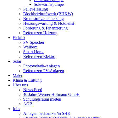
Solewärmepumpe
Pellet-Heizung
Blockheizkraftwerk (BHKW)
Brennstoffzellenheizung
Heizungswartung & Notdienst
Förderung & Finanzierung
Referenzen Heizung
Elektro
PV-Speicher
Wallbox
Smart Home
Referenzen Elektro
Solar
Photovoltaik-Anlagen
Referenzen PV-Anlagen
Maler
Klima & Lüftung
Über uns
News Feed
40 Jahre Werner Hofmann GmbH
Schulungsraum mieten
AGB
Jobs
Anlagenmechaniker/in SHK