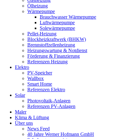
Gasheizung
Ölheizung
Wärmepumpe
Brauchwasser Wärmepumpe
Luftwärmepumpe
Solewärmepumpe
Pellet-Heizung
Blockheizkraftwerk (BHKW)
Brennstoffzellenheizung
Heizungswartung & Notdienst
Förderung & Finanzierung
Referenzen Heizung
Elektro
PV-Speicher
Wallbox
Smart Home
Referenzen Elektro
Solar
Photovoltaik-Anlagen
Referenzen PV-Anlagen
Maler
Klima & Lüftung
Über uns
News Feed
40 Jahre Werner Hofmann GmbH