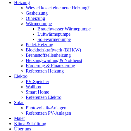
Heizung
Wieviel kostet eine neue Heizung?
Gasheizung
Ölheizung
Wärmepumpe
Brauchwasser Wärmepumpe
Luftwärmepumpe
Solewärmepumpe
Pellet-Heizung
Blockheizkraftwerk (BHKW)
Brennstoffzellenheizung
Heizungswartung & Notdienst
Förderung & Finanzierung
Referenzen Heizung
Elektro
PV-Speicher
Wallbox
Smart Home
Referenzen Elektro
Solar
Photovoltaik-Anlagen
Referenzen PV-Anlagen
Maler
Klima & Lüftung
Über uns