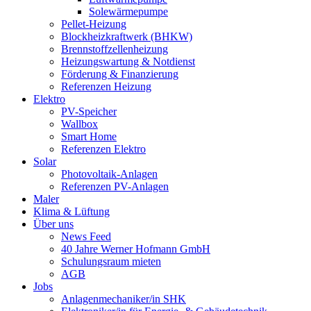
Solewärmepumpe
Pellet-Heizung
Blockheizkraftwerk (BHKW)
Brennstoffzellenheizung
Heizungswartung & Notdienst
Förderung & Finanzierung
Referenzen Heizung
Elektro
PV-Speicher
Wallbox
Smart Home
Referenzen Elektro
Solar
Photovoltaik-Anlagen
Referenzen PV-Anlagen
Maler
Klima & Lüftung
Über uns
News Feed
40 Jahre Werner Hofmann GmbH
Schulungsraum mieten
AGB
Jobs
Anlagenmechaniker/in SHK