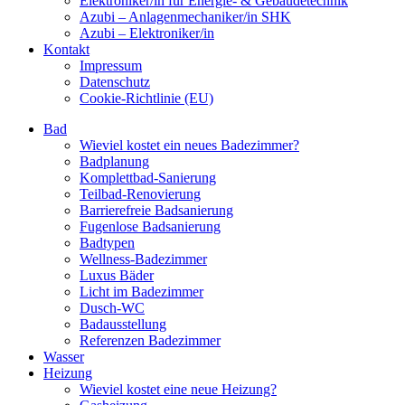
Elektroniker/in für Energie- & Gebäudetechnik
Azubi – Anlagenmechaniker/in SHK
Azubi – Elektroniker/in
Kontakt
Impressum
Datenschutz
Cookie-Richtlinie (EU)
Bad
Wieviel kostet ein neues Badezimmer?
Badplanung
Komplettbad-Sanierung
Teilbad-Renovierung
Barrierefreie Badsanierung
Fugenlose Badsanierung
Badtypen
Wellness-Badezimmer
Luxus Bäder
Licht im Badezimmer
Dusch-WC
Badausstellung
Referenzen Badezimmer
Wasser
Heizung
Wieviel kostet eine neue Heizung?