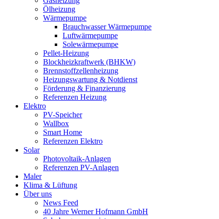
Gasheizung
Ölheizung
Wärmepumpe
Brauchwasser Wärmepumpe
Luftwärmepumpe
Solewärmepumpe
Pellet-Heizung
Blockheizkraftwerk (BHKW)
Brennstoffzellenheizung
Heizungswartung & Notdienst
Förderung & Finanzierung
Referenzen Heizung
Elektro
PV-Speicher
Wallbox
Smart Home
Referenzen Elektro
Solar
Photovoltaik-Anlagen
Referenzen PV-Anlagen
Maler
Klima & Lüftung
Über uns
News Feed
40 Jahre Werner Hofmann GmbH